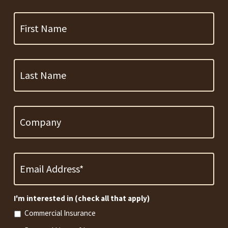
First
Name
Last
Name
Company
Email
Address
*
Required
I'm interested in (check all that apply)
Commercial Insurance