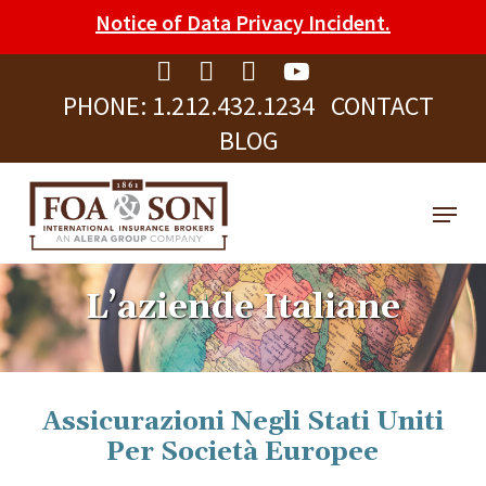
Skip
Please
Notice of Data Privacy Incident.
to
note:
Clos
main
This
Men
PHONE:
1.212.432.1234
CONTACT
content
website
BLOG
includes
an
Menu
accessibility
system.
L’aziende Italiane
Assicurazioni Negli Stati Uniti
Per Società Europee